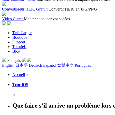
Convertisseur HEIC Gratuit
Convertir HEIC en JPG/PNG
Video Cutter
Monter et couper vos vidéos
Télécharger
Boutique
Support
Tutoriels
Blog
Français
English
日本語
Deutsch
Español
繁體中文
Português
Accueil
>
Truc iOS
>
Que faire s’il arrive un problème lors d