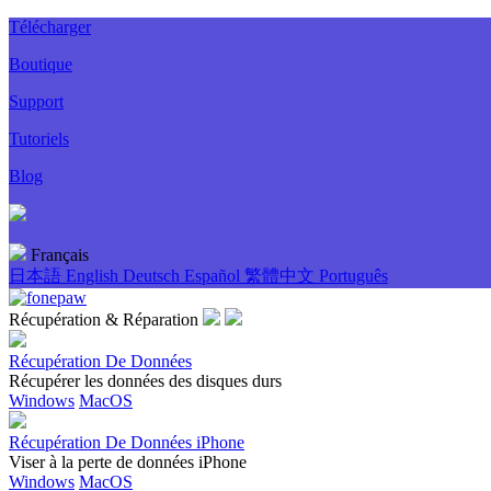
Télécharger
Boutique
Support
Tutoriels
Blog
Français
日本語
English
Deutsch
Español
繁體中文
Português
Récupération & Réparation
Récupération De Données
Récupérer les données des disques durs
Windows
MacOS
Récupération De Données iPhone
Viser à la perte de données iPhone
Windows
MacOS