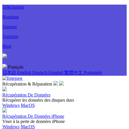
Télécharger
Boutique
Support
Tutoriels
Blog
Français
日本語
English
Deutsch
Español
繁體中文
Português
Récupération & Réparation
Récupération De Données
Récupérer les données des disques durs
Windows
MacOS
Récupération De Données iPhone
Viser à la perte de données iPhone
Windows
MacOS