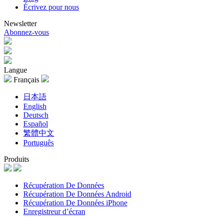
Écrivez pour nous
Newsletter
Abonnez-vous
Langue
Français
日本語
English
Deutsch
Español
繁體中文
Português
Produits
Récupération De Données
Récupération De Données Android
Récupération De Données iPhone
Enregistreur d’écran