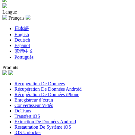
Langue
Français
日本語
English
Deutsch
Español
繁體中文
Português
Produits
Récupération De Données
Récupération De Données Android
Récupération De Données iPhone
Enregistreur d’écran
Convertisseur Vidéo
DoTrans
Transfert iOS
Extraction De Données Android
Restauration De Système iOS
iOS Unlocker