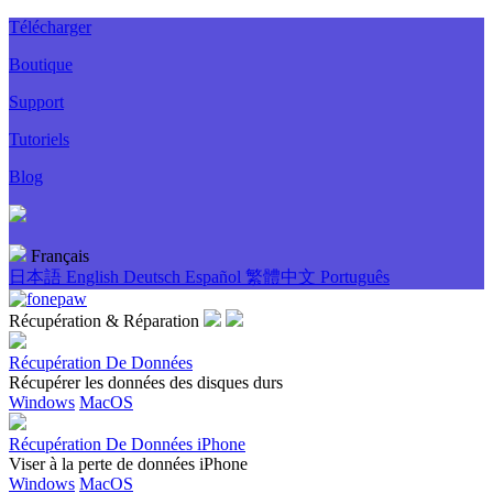
Télécharger
Boutique
Support
Tutoriels
Blog
Français
日本語
English
Deutsch
Español
繁體中文
Português
Récupération & Réparation
Récupération De Données
Récupérer les données des disques durs
Windows
MacOS
Récupération De Données iPhone
Viser à la perte de données iPhone
Windows
MacOS