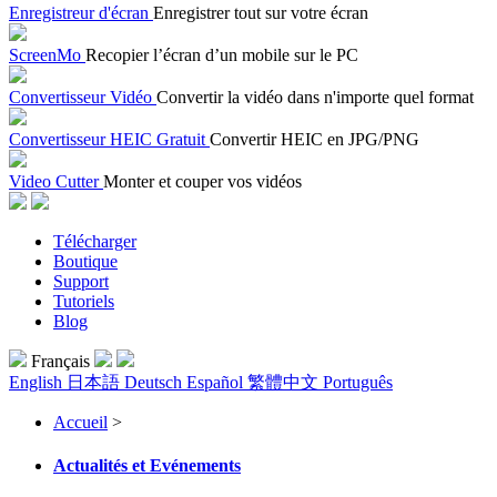
Enregistreur d'écran
Enregistrer tout sur votre écran
ScreenMo
Recopier l’écran d’un mobile sur le PC
Convertisseur Vidéo
Convertir la vidéo dans n'importe quel format
Convertisseur HEIC Gratuit
Convertir HEIC en JPG/PNG
Video Cutter
Monter et couper vos vidéos
Télécharger
Boutique
Support
Tutoriels
Blog
Français
English
日本語
Deutsch
Español
繁體中文
Português
Accueil
>
Actualités et Evénements