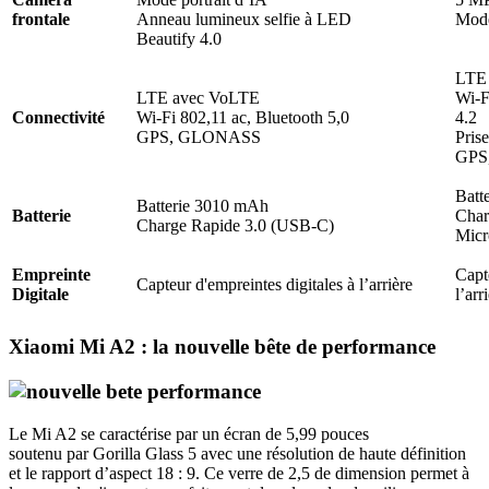
frontale
Anneau lumineux selfie à LED
Mode
Beautify 4.0
LTE
LTE avec VoLTE
Wi-F
Connectivité
Wi-Fi 802,11 ac, Bluetooth 5,0
4.2
GPS, GLONASS
Pris
GPS
Batt
Batterie 3010 mAh
Batterie
Char
Charge Rapide 3.0 (USB-C)
Mic
Empreinte
Capt
Capteur d'empreintes digitales à l’arrière
Digitale
l’arr
Xiaomi Mi A2 : la nouvelle bête de performance
Le Mi A2 se caractérise par un écran de 5,99 pouces
soutenu par Gorilla Glass 5 avec une résolution de haute définition
et le rapport d’aspect 18 : 9. Ce verre de 2,5 de dimension permet à