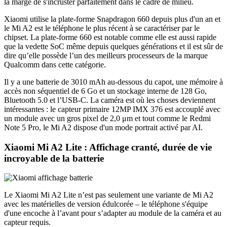
la marge de s'incruster parfaitement dans le cadre de milieu.
Xiaomi utilise la plate-forme Snapdragon 660 depuis plus d'un an et
le Mi A2 est le téléphone le plus récent à se caractériser par le
chipset. La plate-forme 660 est notable comme elle est aussi rapide
que la vedette SoC même depuis quelques générations et il est sûr de
dire qu’elle possède l’un des meilleurs processeurs de la marque
Qualcomm dans cette catégorie.
Il y a une batterie de 3010 mAh au-dessous du capot, une mémoire à
accès non séquentiel de 6 Go et un stockage interne de 128 Go,
Bluetooth 5.0 et l’USB-C. La caméra est où les choses deviennent
intéressantes : le capteur primaire 12MP IMX 376 est accouplé avec
un module avec un gros pixel de 2,0 μm et tout comme le Redmi
Note 5 Pro, le Mi A2 dispose d'un mode portrait activé par AI.
Xiaomi Mi A2 Lite : Affichage cranté, durée de vie
incroyable de la batterie
Le Xiaomi Mi A2 Lite n’est pas seulement une variante de Mi A2
avec les matérielles de version édulcorée – le téléphone s'équipe
d'une encoche à l’avant pour s’adapter au module de la caméra et au
capteur requis.