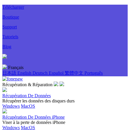
Télécharger
Boutique
Support
Tutoriels
Blog
Français
日本語
English
Deutsch
Español
繁體中文
Português
Récupération & Réparation
Récupération De Données
Récupérer les données des disques durs
Windows
MacOS
Récupération De Données iPhone
Viser à la perte de données iPhone
Windows
MacOS