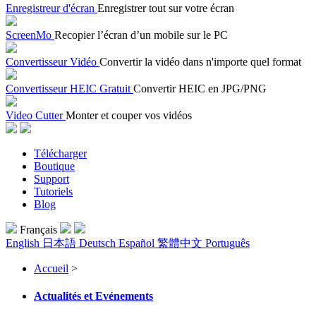
Enregistreur d'écran
Enregistrer tout sur votre écran
ScreenMo
Recopier l’écran d’un mobile sur le PC
Convertisseur Vidéo
Convertir la vidéo dans n'importe quel format
Convertisseur HEIC Gratuit
Convertir HEIC en JPG/PNG
Video Cutter
Monter et couper vos vidéos
Télécharger
Boutique
Support
Tutoriels
Blog
Français
English
日本語
Deutsch
Español
繁體中文
Português
Accueil
>
Actualités et Evénements