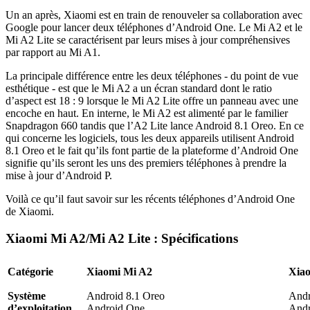
Un an après, Xiaomi est en train de renouveler sa collaboration avec
Google pour lancer deux téléphones d’Android One. Le Mi A2 et le
Mi A2 Lite se caractérisent par leurs mises à jour compréhensives
par rapport au Mi A1.
La principale différence entre les deux téléphones - du point de vue
esthétique - est que le Mi A2 a un écran standard dont le ratio
d’aspect est 18 : 9 lorsque le Mi A2 Lite offre un panneau avec une
encoche en haut. En interne, le Mi A2 est alimenté par le familier
Snapdragon 660 tandis que l’A2 Lite lance Android 8.1 Oreo. En ce
qui concerne les logiciels, tous les deux appareils utilisent Android
8.1 Oreo et le fait qu’ils font partie de la plateforme d’Android One
signifie qu’ils seront les uns des premiers téléphones à prendre la
mise à jour d’Android P.
Voilà ce qu’il faut savoir sur les récents téléphones d’Android One
de Xiaomi.
Xiaomi Mi A2/Mi A2 Lite : Spécifications
Catégorie
Xiaomi Mi A2
Xiao
Système
Android 8.1 Oreo
Andr
d’exploitation
Android One
Andr