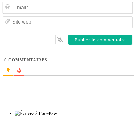
E-
ma
Si
w
0
COMMENTAIRES