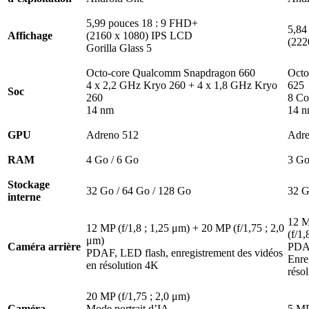
5,99 pouces 18 : 9 FHD+
5,84
Affichage
(2160 x 1080) IPS LCD
(222
Gorilla Glass 5
Octo-core Qualcomm Snapdragon 660
Octo
4 x 2,2 GHz Kryo 260 + 4 x 1,8 GHz Kryo
625
Soc
260
8 Co
14 nm
14 
GPU
Adreno 512
Adre
RAM
4 Go / 6 Go
3 Go
Stockage
32 Go / 64 Go / 128 Go
32 G
interne
12 M
12 MP (f/1,8 ; 1,25 μm) + 20 MP (f/1,75 ; 2,0
(f/1,
μm)
Caméra arrière
PDAF
PDAF, LED flash, enregistrement des vidéos
Enre
en résolution 4K
réso
20 MP (f/1,75 ; 2,0 μm)
Caméra
Mode portrait d’IA
5 MP