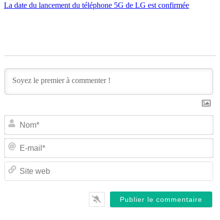
La date du lancement du téléphone 5G de LG est confirmée
N
E-
ma
Si
w