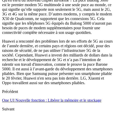
Qu'en est-il du nouveau chipset lui-même ? La puce Balong 5000
est le premier modem 5G multimode à une seule puce au monde, ce
qui signifie qu’elle supporte non seulement le 5G, mais aussi le 2G,
3G et 4G sur la même puce. D’autres modems, y compris le modem
X50 de Qualcomm, ne supportent que les connexions 5G. Cela
signifie que les téléphones 5G équipés du Balong 5000 n'auront pas
besoin de puces de modem supplémentaires pour fournir une
connectivité complète nécessaire à son usage quotidien.
Huawei a rencontré des problèmes lors de ses efforts de 5G au cours
de l’année dernière, et certains pays et régions ont décidé, pour des
raisons de sécurité, de ne pas utiliser l’infrastructure 5G de la
société. Cependant, Huawei a investi des milliards de dollars dans la
recherche et le développement de 5G et n’a pas l’intention de
ralentir son travail d'innovation, comme le prouve la puce Barone
5000. Il est aussi à l’avant-garde du développement des smartphones
pliables. Bien que Samsung puisse présenter son smartphone pliable
le 20 février, Huawei n'en sera pas loin derrière. LG, Xiaomi et
Oppo travaillent aussi sur des smartphones pliables.
Précédent
One UI Nouvelle fonction : Libérer la mémoire et le stockage
Suivant