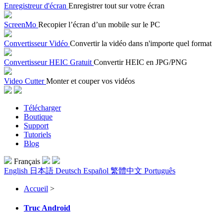
Enregistreur d'écran
Enregistrer tout sur votre écran
ScreenMo
Recopier l’écran d’un mobile sur le PC
Convertisseur Vidéo
Convertir la vidéo dans n'importe quel format
Convertisseur HEIC Gratuit
Convertir HEIC en JPG/PNG
Video Cutter
Monter et couper vos vidéos
Télécharger
Boutique
Support
Tutoriels
Blog
Français
English
日本語
Deutsch
Español
繁體中文
Português
Accueil
>
Truc Android