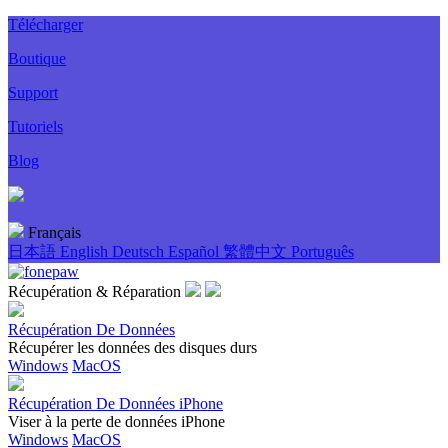
Télécharger
Boutique
Support
Tutoriels
Blog
Français
日本語
English
Deutsch
Español
繁體中文
Português
Récupération & Réparation
Récupération De Données
Récupérer les données des disques durs
Windows
MacOS
Récupération De Données iPhone
Viser à la perte de données iPhone
Windows
MacOS