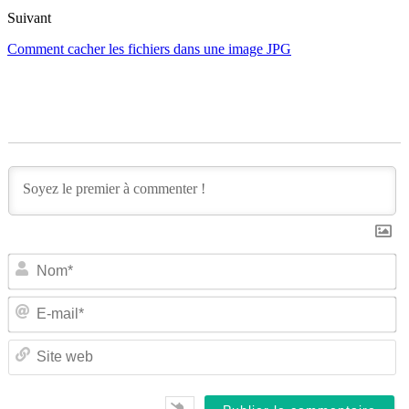
Suivant
Comment cacher les fichiers dans une image JPG
N
E-
ma
Si
w