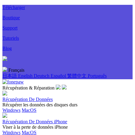
Télécharger
Boutique
Support
Tutoriels
Blog
Français
日本語
English
Deutsch
Español
繁體中文
Português
Récupération & Réparation
Récupération De Données
Récupérer les données des disques durs
Windows
MacOS
Récupération De Données iPhone
Viser à la perte de données iPhone
Windows
MacOS