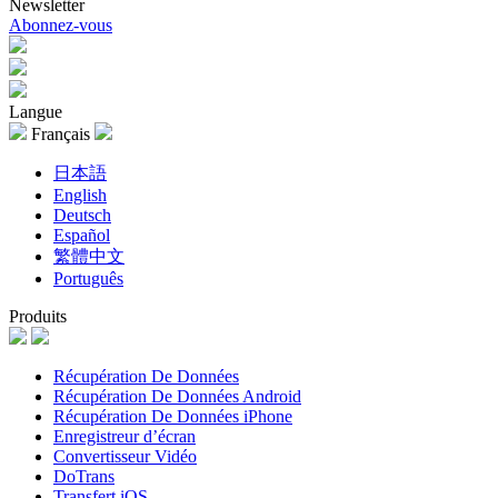
Newsletter
Abonnez-vous
Langue
Français
日本語
English
Deutsch
Español
繁體中文
Português
Produits
Récupération De Données
Récupération De Données Android
Récupération De Données iPhone
Enregistreur d’écran
Convertisseur Vidéo
DoTrans
Transfert iOS