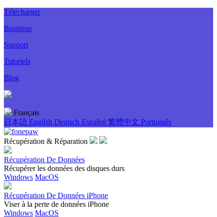
Télécharger
Boutique
Support
Tutoriels
Blog
Français
日本語
English
Deutsch
Español
繁體中文
Português
Récupération & Réparation
Récupération De Données
Récupérer les données des disques durs
Windows
MacOS
Récupération De Données iPhone
Viser à la perte de données iPhone
Windows
MacOS