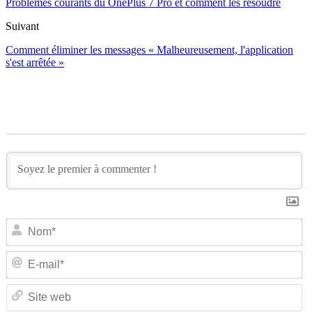
Problèmes courants du OnePlus 7 Pro et comment les résoudre
Suivant
Comment éliminer les messages « Malheureusement, l'application
s'est arrêtée »
N
E-
ma
Si
w