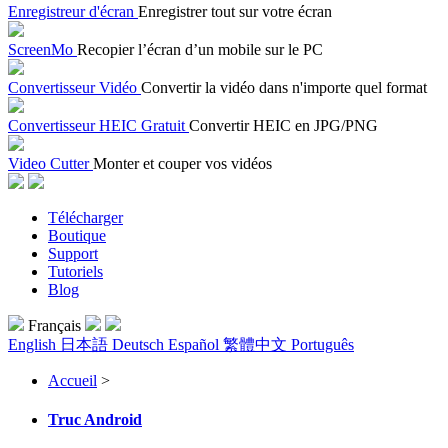
Enregistreur d'écran
Enregistrer tout sur votre écran
ScreenMo
Recopier l’écran d’un mobile sur le PC
Convertisseur Vidéo
Convertir la vidéo dans n'importe quel format
Convertisseur HEIC Gratuit
Convertir HEIC en JPG/PNG
Video Cutter
Monter et couper vos vidéos
Télécharger
Boutique
Support
Tutoriels
Blog
Français
English
日本語
Deutsch
Español
繁體中文
Português
Accueil
>
Truc Android