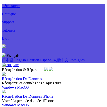
Télécharger
Boutique
Support
Tutoriels
Blog
Français
日本語
English
Deutsch
Español
繁體中文
Português
Récupération & Réparation
Récupération De Données
Récupérer les données des disques durs
Windows
MacOS
Récupération De Données iPhone
Viser à la perte de données iPhone
Windows
MacOS