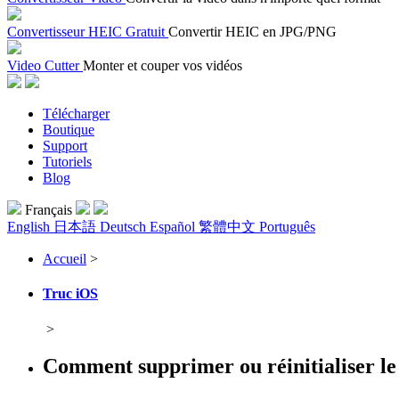
Convertisseur HEIC Gratuit
Convertir HEIC en JPG/PNG
Video Cutter
Monter et couper vos vidéos
Télécharger
Boutique
Support
Tutoriels
Blog
Français
English
日本語
Deutsch
Español
繁體中文
Português
Accueil
>
Truc iOS
>
Comment supprimer ou réinitialiser le