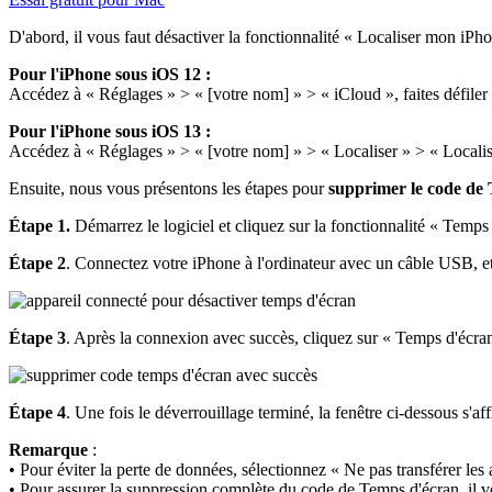
D'abord, il vous faut désactiver la fonctionnalité « Localiser mon iPh
Pour l'iPhone sous iOS 12 :
Accédez à « Réglages » > « [votre nom] » > « iCloud », faites défiler 
Pour l'iPhone sous iOS 13 :
Accédez à « Réglages » > « [votre nom] » > « Localiser » > « Localise
Ensuite, nous vous présentons les étapes pour
supprimer le code de
Étape 1.
Démarrez le logiciel et cliquez sur la fonctionnalité « Temps
Étape 2
. Connectez votre iPhone à l'ordinateur avec un câble USB, et le
Étape 3
. Après la connexion avec succès, cliquez sur « Temps d'écra
Étape 4
. Une fois le déverrouillage terminé, la fenêtre ci-dessous s'
Remarque
:
• Pour éviter la perte de données, sélectionnez « Ne pas transférer les
• Pour assurer la suppression complète du code de Temps d'écran, il vo