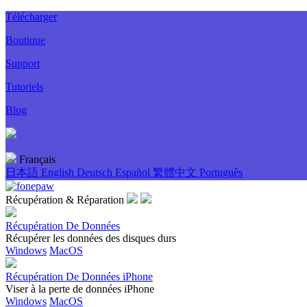
Télécharger
Boutique
Support
Tutoriels
Blog
Français
日本語
English
Deutsch
Español
繁體中文
Português
Récupération & Réparation
Récupération De Données
Récupérer les données des disques durs
Windows
MacOS
Récupération De Données iPhone
Viser à la perte de données iPhone
Windows
MacOS