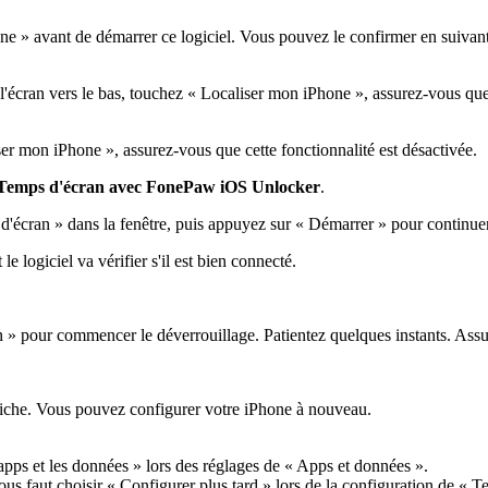
one » avant de démarrer ce logiciel. Vous pouvez le confirmer en suivant
l'écran vers le bas, touchez « Localiser mon iPhone », assurez-vous que 
r mon iPhone », assurez-vous que cette fonctionnalité est désactivée.
 Temps d'écran avec FonePaw iOS Unlocker
.
 d'écran » dans la fenêtre, puis appuyez sur « Démarrer » pour continuer
 logiciel va vérifier s'il est bien connecté.
n » pour commencer le déverrouillage. Patientez quelques instants. Assu
affiche. Vous pouvez configurer votre iPhone à nouveau.
 apps et les données » lors des réglages de « Apps et données ».
us faut choisir « Configurer plus tard » lors de la configuration de « T