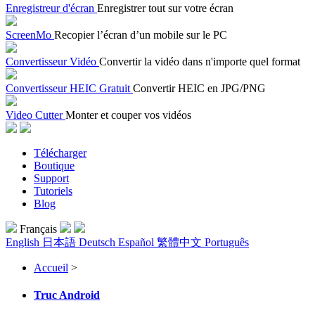
Enregistreur d'écran
Enregistrer tout sur votre écran
ScreenMo
Recopier l’écran d’un mobile sur le PC
Convertisseur Vidéo
Convertir la vidéo dans n'importe quel format
Convertisseur HEIC Gratuit
Convertir HEIC en JPG/PNG
Video Cutter
Monter et couper vos vidéos
Télécharger
Boutique
Support
Tutoriels
Blog
Français
English
日本語
Deutsch
Español
繁體中文
Português
Accueil
>
Truc Android