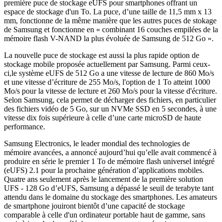
première puce de stockage eUFS pour smartphones offrant un
espace de stockage d'un To. La puce, d’une taille de 11,5 mm x 13
mm, fonctionne de la même manière que les autres puces de stokage
de Samsung et fonctionne en « combinant 16 couches empilées de la
mémoire flash V-NAND la plus évoluée de Samsung de 512 Go ».
La nouvelle puce de stockage est aussi la plus rapide option de
stockage mobile proposée actuellement par Samsung. Parmi ceux-
ci,le système eUFS de 512 Go a une vitesse de lecture de 860 Mo/s
et une vitesse d’écriture de 255 Mo/s, l'option de 1 To atteint 1000
Mo/s pour la vitesse de lecture et 260 Mo/s pour la vitesse d'écriture.
Selon Samsung, cela permet de décharger des fichiers, en particulier
des fichiers vidéo de 5 Go, sur un NVMe SSD en 5 secondes, à une
vitesse dix fois supérieure à celle d’une carte microSD de haute
performance.
Samsung Electronics, le leader mondial des technologies de
mémoire avancées, a annoncé aujourd’hui qu’elle avait commencé à
produire en série le premier 1 To de mémoire flash universel intégré
(eUFS) 2.1 pour la prochaine génération d’applications mobiles.
Quatre ans seulement après le lancement de la première solution
UFS - 128 Go d’eUFS, Samsung a dépassé le seuil de terabyte tant
attendu dans le domaine du stockage des smartphones. Les amateurs
de smartphone jouiront bientôt d’une capacité de stockage
comparable à celle d'un ordinateur portable haut de gamme, sans