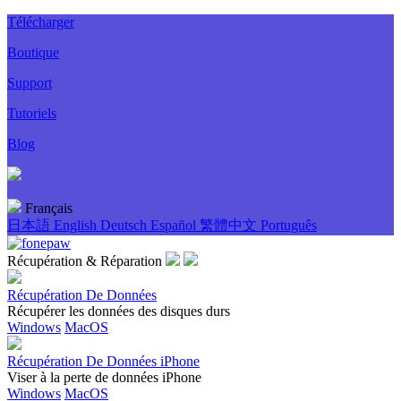
Télécharger
Boutique
Support
Tutoriels
Blog
Français
日本語
English
Deutsch
Español
繁體中文
Português
Récupération & Réparation
Récupération De Données
Récupérer les données des disques durs
Windows
MacOS
Récupération De Données iPhone
Viser à la perte de données iPhone
Windows
MacOS