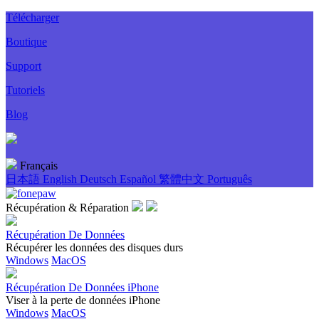
Télécharger
Boutique
Support
Tutoriels
Blog
Français
日本語
English
Deutsch
Español
繁體中文
Português
Récupération & Réparation
Récupération De Données
Récupérer les données des disques durs
Windows
MacOS
Récupération De Données iPhone
Viser à la perte de données iPhone
Windows
MacOS