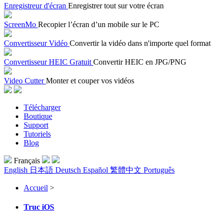
Enregistreur d'écran
Enregistrer tout sur votre écran
ScreenMo
Recopier l’écran d’un mobile sur le PC
Convertisseur Vidéo
Convertir la vidéo dans n'importe quel format
Convertisseur HEIC Gratuit
Convertir HEIC en JPG/PNG
Video Cutter
Monter et couper vos vidéos
Télécharger
Boutique
Support
Tutoriels
Blog
Français
English
日本語
Deutsch
Español
繁體中文
Português
Accueil
>
Truc iOS