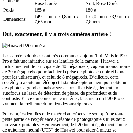
Couleurs
Rose Dorée
Nuit, Rose Dorée
Poids
165 g
180 g
149,1 mm x 70,8 mm x
155,0 mm x 73,9 mm x
Dimensions
7,65 mm
7,8 mm
Oui, exactement, il y a trois caméras arrière !
Les caméras doubles sont très communes aujourd’hui. Mais le P20
Pro a fait une initiative sur ses lentilles de la caméra. Huawei a
inclus une lentille principale de 40 mégapixels, capteur monochrome
de 20 mégapixels (pour faciliter la prise de photos en noir et blanc
pour les utilisateurs), et celui de 8 mégapixels. D’ailleurs, cette
société y a ajouté un téléobjectif stabilisé optiquement pour obtenir
des photos agrandies mais assez claires. Il existe également un
autofocus au laser, de détection de phase, de profondeur et de
contraste. En ce qui concerne le matériel, la caméra du P20 Pro est
vraiment la meilleure du milieu des smartphones.
Pourtant, les lentilles et le matériel autofocus ne sont qu’une toute
petite partie de l'expérience agréable de photographie sur les deux
nouveaux portables. Heureusement, le P20 inclut également l'unité
de traitement neural (UTN) de Huawei pour aider à mieux se