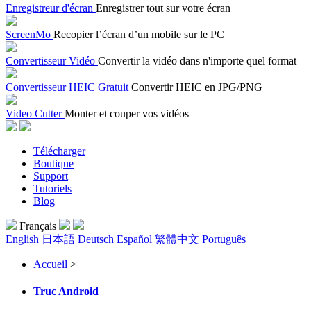
Enregistreur d'écran
Enregistrer tout sur votre écran
ScreenMo
Recopier l’écran d’un mobile sur le PC
Convertisseur Vidéo
Convertir la vidéo dans n'importe quel format
Convertisseur HEIC Gratuit
Convertir HEIC en JPG/PNG
Video Cutter
Monter et couper vos vidéos
Télécharger
Boutique
Support
Tutoriels
Blog
Français
English
日本語
Deutsch
Español
繁體中文
Português
Accueil
>
Truc Android