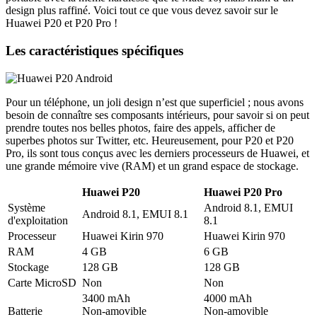
design plus raffiné. Voici tout ce que vous devez savoir sur le
Huawei P20 et P20 Pro !
Les caractéristiques spécifiques
Pour un téléphone, un joli design n’est que superficiel ; nous avons
besoin de connaître ses composants intérieurs, pour savoir si on peut
prendre toutes nos belles photos, faire des appels, afficher de
superbes photos sur Twitter, etc. Heureusement, pour P20 et P20
Pro, ils sont tous conçus avec les derniers processeurs de Huawei, et
une grande mémoire vive (RAM) et un grand espace de stockage.
Huawei P20
Huawei P20 Pro
Système
Android 8.1, EMUI
Android 8.1, EMUI 8.1
d'exploitation
8.1
Processeur
Huawei Kirin 970
Huawei Kirin 970
RAM
4 GB
6 GB
Stockage
128 GB
128 GB
Carte MicroSD
Non
Non
3400 mAh
4000 mAh
Batterie
Non-amovible
Non-amovible