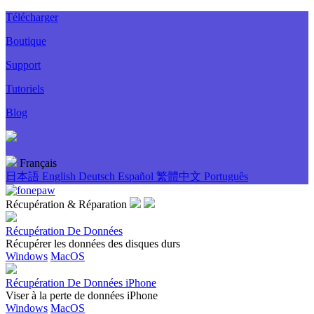
Télécharger
Boutique
Support
Tutoriels
Blog
Français
日本語
English
Deutsch
Español
繁體中文
Português
Récupération & Réparation
Récupération De Données
Récupérer les données des disques durs
Windows
MacOS
Récupération De Données iPhone
Viser à la perte de données iPhone
Windows
MacOS