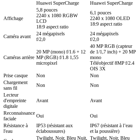
Huawei SuperCharge
Huawei SuperCharge
5,8 pouces
6,1 pouces
2240 x 1080 RGBW
Affichage
2240 x 1080 OLED
LCD
18:9 aspect ratio
18:9 aspect ratio
24 mégapixels
24 mégapixels
Caméra avant
f/2,0
f/2,0
40 MP RGB (capteur
20 MP (mono) f/1.6 + 12
de 1/1,7 inch) + 20 MP
Caméras arrière
MP (RGB) f/1.8 1,55
mono
micropixel
Téléobjectif 8MP f/2.4
OIS 3X
Prise casque
Non
Non
Chargement
Non
Non
sans fil
Lecteur
d'empreinte
Avant
Avant
digitale
Reconnaissance
Oui
Oui
faciale
Résistance à
IP53 (résistant aux
IP67 (résistant à l’eau
l'eau
éclaboussures)
et la poussière)
Twilight, Noir, Bleu Nuit,
Twilight, Noir, Bleu