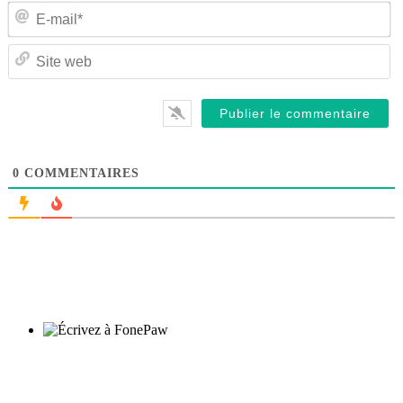
E-
ma
Si
w
0
COMMENTAIRES