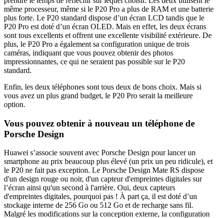
prendre le temps de réfléchir sur lequel choisir. Les deux utilisent le
même processeur, même si le P20 Pro a plus de RAM et une batterie
plus forte. Le P20 standard dispose d’un écran LCD tandis que le
P20 Pro est doté d’un écran OLED. Mais en effet, les deux écrans
sont tous excellents et offrent une excellente visibilité extérieure. De
plus, le P20 Pro a également sa configuration unique de trois
caméras, indiquant que vous pouvez obtenir des photos
impressionnantes, ce qui ne seraient pas possible sur le P20
standard.
Enfin, les deux téléphones sont tous deux de bons choix. Mais si
vous avez un plus grand budget, le P20 Pro serait la meilleure
option.
Vous pouvez obtenir à nouveau un téléphone de
Porsche Design
Huawei s’associe souvent avec Porsche Design pour lancer un
smartphone au prix beaucoup plus élevé (un prix un peu ridicule), et
le P20 ne fait pas exception. Le Porsche Design Mate RS dispose
d'un design rouge ou noir, d'un capteur d'empreintes digitales sur
l’écran ainsi qu'un second à l'arrière. Oui, deux capteurs
d'empreintes digitales, pourquoi pas ! À part ça, il est doté d’un
stockage interne de 256 Go ou 512 Go et de recharge sans fil.
Malgré les modifications sur la conception externe, la configuration