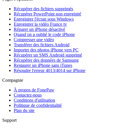
Récupérer des fichiers supprimés
Récupérer PowerPoint non enregistré
Enregistrer l'écran sous Windows
Enregistrer la vidéo France tv
Réparer un iPhone désactivé
Quand on a oublié le code iPhone
Compresser une vidéo
Transférer des fichiers Android
Importer des photos iPhone vers PC
Récupérer un SMS Android supprimé
Récupérer des données de Samsung
Restaurer un iPhone sans iTunes
Résoudre l'erreur 4013/4014 sur iPhone
Compagnie
À propos de FonePaw
Contactez-nous
Conditions d'utilisation
Politique de confidentialité
Plan du site
Support