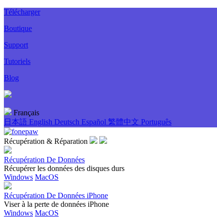
Télécharger
Boutique
Support
Tutoriels
Blog
Français
日本語
English
Deutsch
Español
繁體中文
Português
Récupération & Réparation
Récupération De Données
Récupérer les données des disques durs
Windows
MacOS
Récupération De Données iPhone
Viser à la perte de données iPhone
Windows
MacOS