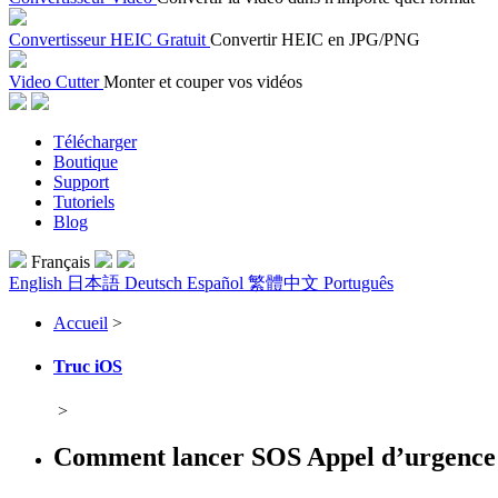
Convertisseur HEIC Gratuit
Convertir HEIC en JPG/PNG
Video Cutter
Monter et couper vos vidéos
Télécharger
Boutique
Support
Tutoriels
Blog
Français
English
日本語
Deutsch
Español
繁體中文
Português
Accueil
>
Truc iOS
>
Comment lancer SOS Appel d’urgence d