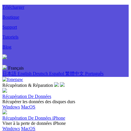
Télécharger
Boutique
Support
Tutoriels
Blog
Français
日本語
English
Deutsch
Español
繁體中文
Português
Récupération & Réparation
Récupération De Données
Récupérer les données des disques durs
Windows
MacOS
Récupération De Données iPhone
Viser à la perte de données iPhone
Windows
MacOS