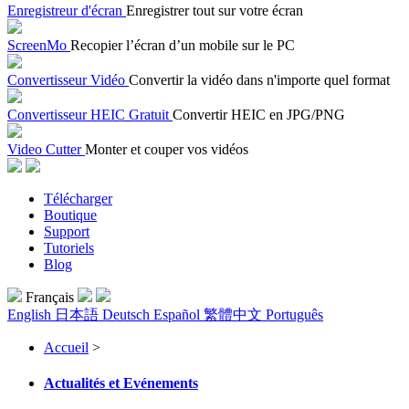
Enregistreur d'écran
Enregistrer tout sur votre écran
ScreenMo
Recopier l’écran d’un mobile sur le PC
Convertisseur Vidéo
Convertir la vidéo dans n'importe quel format
Convertisseur HEIC Gratuit
Convertir HEIC en JPG/PNG
Video Cutter
Monter et couper vos vidéos
Télécharger
Boutique
Support
Tutoriels
Blog
Français
English
日本語
Deutsch
Español
繁體中文
Português
Accueil
>
Actualités et Evénements