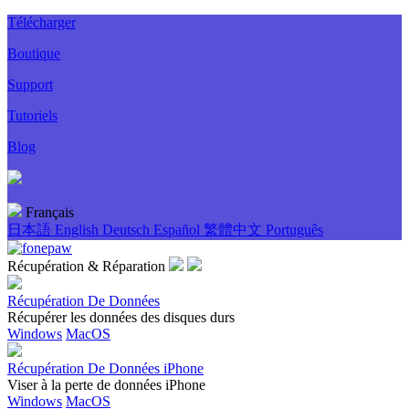
Télécharger
Boutique
Support
Tutoriels
Blog
Français
日本語
English
Deutsch
Español
繁體中文
Português
Récupération & Réparation
Récupération De Données
Récupérer les données des disques durs
Windows
MacOS
Récupération De Données iPhone
Viser à la perte de données iPhone
Windows
MacOS