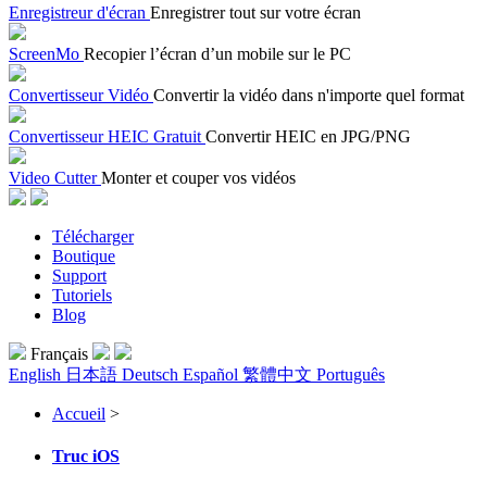
Enregistreur d'écran
Enregistrer tout sur votre écran
ScreenMo
Recopier l’écran d’un mobile sur le PC
Convertisseur Vidéo
Convertir la vidéo dans n'importe quel format
Convertisseur HEIC Gratuit
Convertir HEIC en JPG/PNG
Video Cutter
Monter et couper vos vidéos
Télécharger
Boutique
Support
Tutoriels
Blog
Français
English
日本語
Deutsch
Español
繁體中文
Português
Accueil
>
Truc iOS