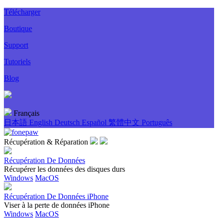
Télécharger
Boutique
Support
Tutoriels
Blog
Français
日本語
English
Deutsch
Español
繁體中文
Português
Récupération & Réparation
Récupération De Données
Récupérer les données des disques durs
Windows
MacOS
Récupération De Données iPhone
Viser à la perte de données iPhone
Windows
MacOS