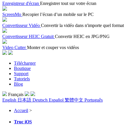
Enregistreur d'écran
Enregistrer tout sur votre écran
ScreenMo
Recopier l’écran d’un mobile sur le PC
Convertisseur Vidéo
Convertir la vidéo dans n'importe quel format
Convertisseur HEIC Gratuit
Convertir HEIC en JPG/PNG
Video Cutter
Monter et couper vos vidéos
Télécharger
Boutique
Support
Tutoriels
Blog
Français
English
日本語
Deutsch
Español
繁體中文
Português
Accueil
>
Truc iOS