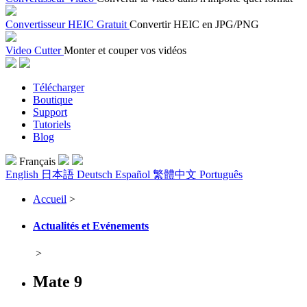
Convertisseur HEIC Gratuit
Convertir HEIC en JPG/PNG
Video Cutter
Monter et couper vos vidéos
Télécharger
Boutique
Support
Tutoriels
Blog
Français
English
日本語
Deutsch
Español
繁體中文
Português
Accueil
>
Actualités et Evénements
>
Mate 9