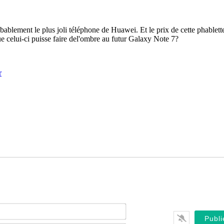
lement le plus joli téléphone de Huawei. Et le prix de cette phablette
 celui-ci puisse faire del'ombre au futur Galaxy Note 7?
r
Nom*