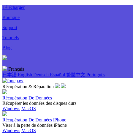
Télécharger
Boutique
Support
Tutoriels
Blog
Français
日本語
English
Deutsch
Español
繁體中文
Português
Récupération & Réparation
Récupération De Données
Récupérer les données des disques durs
Windows
MacOS
Récupération De Données iPhone
Viser à la perte de données iPhone
Windows
MacOS