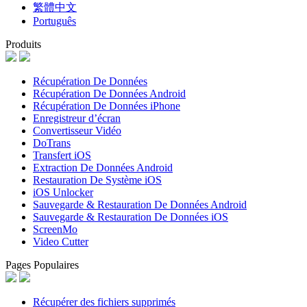
繁體中文
Português
Produits
Récupération De Données
Récupération De Données Android
Récupération De Données iPhone
Enregistreur d’écran
Convertisseur Vidéo
DoTrans
Transfert iOS
Extraction De Données Android
Restauration De Système iOS
iOS Unlocker
Sauvegarde & Restauration De Données Android
Sauvegarde & Restauration De Données iOS
ScreenMo
Video Cutter
Pages Populaires
Récupérer des fichiers supprimés