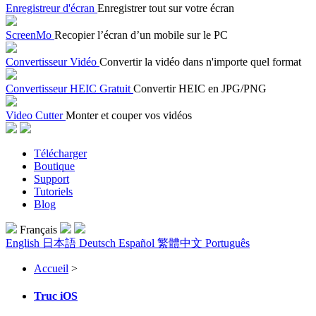
Enregistreur d'écran
Enregistrer tout sur votre écran
ScreenMo
Recopier l’écran d’un mobile sur le PC
Convertisseur Vidéo
Convertir la vidéo dans n'importe quel format
Convertisseur HEIC Gratuit
Convertir HEIC en JPG/PNG
Video Cutter
Monter et couper vos vidéos
Télécharger
Boutique
Support
Tutoriels
Blog
Français
English
日本語
Deutsch
Español
繁體中文
Português
Accueil
>
Truc iOS