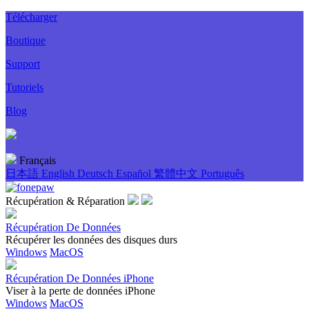
Télécharger
Boutique
Support
Tutoriels
Blog
Français
日本語
English
Deutsch
Español
繁體中文
Português
Récupération & Réparation
Récupération De Données
Récupérer les données des disques durs
Windows
MacOS
Récupération De Données iPhone
Viser à la perte de données iPhone
Windows
MacOS