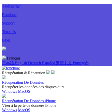
Télécharger
Boutique
Support
Tutoriels
Blog
Français
日本語
English
Deutsch
Español
繁體中文
Português
Récupération & Réparation
Récupération De Données
Récupérer les données des disques durs
Windows
MacOS
Récupération De Données iPhone
Viser à la perte de données iPhone
Windows
MacOS