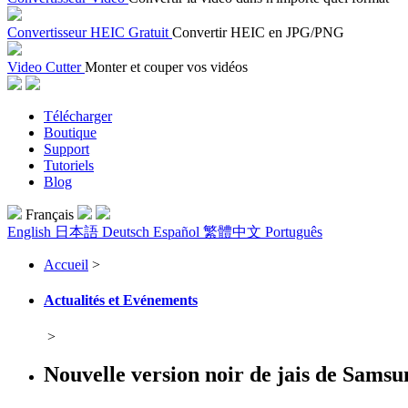
Convertisseur HEIC Gratuit
Convertir HEIC en JPG/PNG
Video Cutter
Monter et couper vos vidéos
Télécharger
Boutique
Support
Tutoriels
Blog
Français
English
日本語
Deutsch
Español
繁體中文
Português
Accueil
>
Actualités et Evénements
>
Nouvelle version noir de jais de Samsu