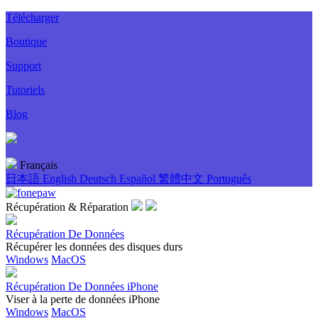
Télécharger
Boutique
Support
Tutoriels
Blog
Français
日本語
English
Deutsch
Español
繁體中文
Português
Récupération & Réparation
Récupération De Données
Récupérer les données des disques durs
Windows
MacOS
Récupération De Données iPhone
Viser à la perte de données iPhone
Windows
MacOS