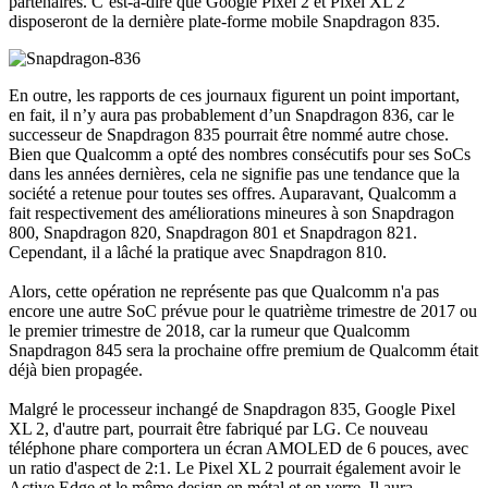
partenaires. C’est-à-dire que Google Pixel 2 et Pixel XL 2
disposeront de la dernière plate-forme mobile Snapdragon 835.
En outre, les rapports de ces journaux figurent un point important,
en fait, il n’y aura pas probablement d’un Snapdragon 836, car le
successeur de Snapdragon 835 pourrait être nommé autre chose.
Bien que Qualcomm a opté des nombres consécutifs pour ses SoCs
dans les années dernières, cela ne signifie pas une tendance que la
société a retenue pour toutes ses offres. Auparavant, Qualcomm a
fait respectivement des améliorations mineures à son Snapdragon
800, Snapdragon 820, Snapdragon 801 et Snapdragon 821.
Cependant, il a lâché la pratique avec Snapdragon 810.
Alors, cette opération ne représente pas que Qualcomm n'a pas
encore une autre SoC prévue pour le quatrième trimestre de 2017 ou
le premier trimestre de 2018, car la rumeur que Qualcomm
Snapdragon 845 sera la prochaine offre premium de Qualcomm était
déjà bien propagée.
Malgré le processeur inchangé de Snapdragon 835, Google Pixel
XL 2, d'autre part, pourrait être fabriqué par LG. Ce nouveau
téléphone phare comportera un écran AMOLED de 6 pouces, avec
un ratio d'aspect de 2:1. Le Pixel XL 2 pourrait également avoir le
Active Edge et le même design en métal et en verre. Il aura