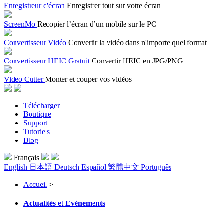
Enregistreur d'écran
Enregistrer tout sur votre écran
ScreenMo
Recopier l’écran d’un mobile sur le PC
Convertisseur Vidéo
Convertir la vidéo dans n'importe quel format
Convertisseur HEIC Gratuit
Convertir HEIC en JPG/PNG
Video Cutter
Monter et couper vos vidéos
Télécharger
Boutique
Support
Tutoriels
Blog
Français
English
日本語
Deutsch
Español
繁體中文
Português
Accueil
>
Actualités et Evénements