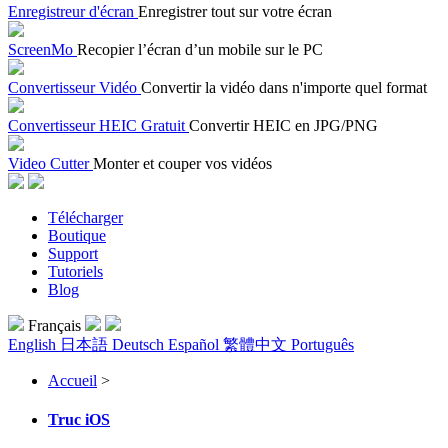
Enregistreur d'écran
Enregistrer tout sur votre écran
ScreenMo
Recopier l’écran d’un mobile sur le PC
Convertisseur Vidéo
Convertir la vidéo dans n'importe quel format
Convertisseur HEIC Gratuit
Convertir HEIC en JPG/PNG
Video Cutter
Monter et couper vos vidéos
Télécharger
Boutique
Support
Tutoriels
Blog
Français
English
日本語
Deutsch
Español
繁體中文
Português
Accueil
>
Truc iOS