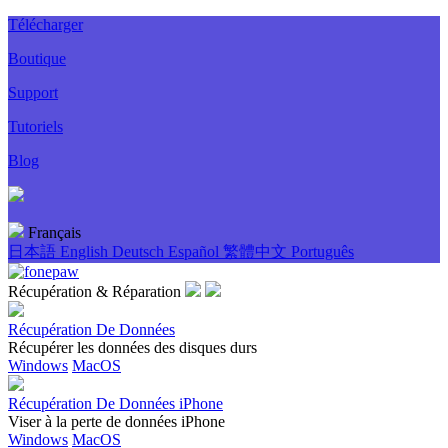
Télécharger
Boutique
Support
Tutoriels
Blog
Français
日本語
English
Deutsch
Español
繁體中文
Português
Récupération & Réparation
Récupération De Données
Récupérer les données des disques durs
Windows
MacOS
Récupération De Données iPhone
Viser à la perte de données iPhone
Windows
MacOS