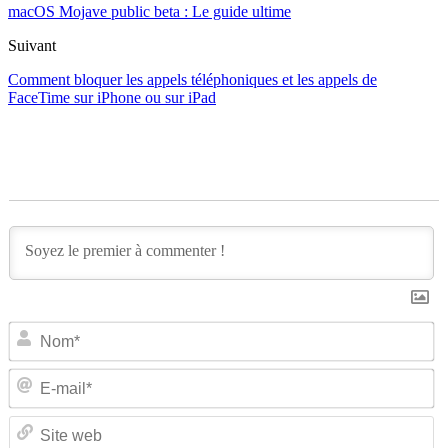
macOS Mojave public beta : Le guide ultime
Suivant
Comment bloquer les appels téléphoniques et les appels de
FaceTime sur iPhone ou sur iPad
N
E-
ma
Si
w