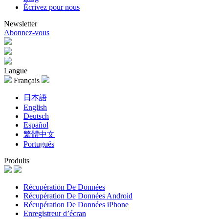
Écrivez pour nous
Newsletter
Abonnez-vous
Langue
Français
日本語
English
Deutsch
Español
繁體中文
Português
Produits
Récupération De Données
Récupération De Données Android
Récupération De Données iPhone
Enregistreur d’écran