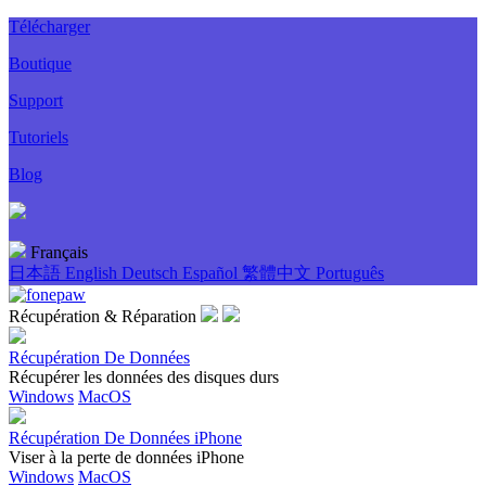
Télécharger
Boutique
Support
Tutoriels
Blog
Français
日本語
English
Deutsch
Español
繁體中文
Português
Récupération & Réparation
Récupération De Données
Récupérer les données des disques durs
Windows
MacOS
Récupération De Données iPhone
Viser à la perte de données iPhone
Windows
MacOS