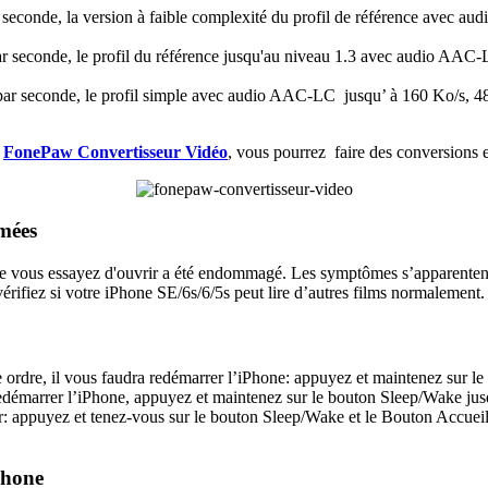
seconde, la version à faible complexité du profil de référence avec a
r seconde, le profil du référence jusqu'au niveau 1.3 avec audio AAC-L
r seconde, le profil simple avec audio AAC-LC jusqu’ à 160 Ko/s, 48kH
t
FonePaw Convertisseur Vidéo
, vous pourrez faire des conversions e
îmées
que vous essayez d'ouvrir a été endommagé. Les symptômes s’apparentent 
érifiez si votre iPhone SE/6s/6/5s peut lire d’autres films normalement.
re ordre, il vous faudra redémarrer l’iPhone: appuyez et maintenez sur l
e redémarrer l’iPhone, appuyez et maintenez sur le bouton Sleep/Wake ju
iser: appuyez et tenez-vous sur le bouton Sleep/Wake et le Bouton Accue
Phone