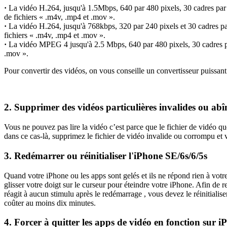
·
La vidéo H.264, jusqu'à 1.5Mbps, 640 par 480 pixels, 30 cadres par 
de fichiers « .m4v, .mp4 et .mov ».
·
La vidéo H.264, jusqu'à 768kbps, 320 par 240 pixels et 30 cadres pa
fichiers « .m4v, .mp4 et .mov ».
·
La vidéo MPEG 4 jusqu'à 2.5 Mbps, 640 par 480 pixels, 30 cadres pa
.mov ».
Pour convertir des vidéos, on vous conseille un convertisseur puissan
2. Supprimer des vidéos particulières invalides ou ab
Vous ne pouvez pas lire la vidéo c’est parce que le fichier de vidéo 
dans ce cas-là, supprimez le fichier de vidéo invalide ou corrompu et v
3. Redémarrer ou réinitialiser l'iPhone SE/6s/6/5s
Quand votre iPhone ou les apps sont gelés et ils ne répond rien à vot
glisser votre doigt sur le curseur pour éteindre votre iPhone. Afin d
réagit à aucun stimulu après le redémarrage , vous devez le réinitial
coûter au moins dix minutes.
4. Forcer à quitter les apps de vidéo en fonction sur i