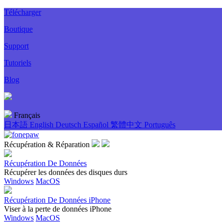
Télécharger
Boutique
Support
Tutoriels
Blog
Français
日本語
English
Deutsch
Español
繁體中文
Português
Récupération & Réparation
Récupération De Données
Récupérer les données des disques durs
Windows
MacOS
Récupération De Données iPhone
Viser à la perte de données iPhone
Windows
MacOS