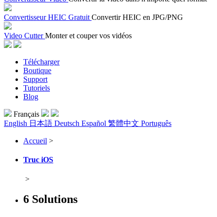
Convertisseur HEIC Gratuit
Convertir HEIC en JPG/PNG
Video Cutter
Monter et couper vos vidéos
Télécharger
Boutique
Support
Tutoriels
Blog
Français
English
日本語
Deutsch
Español
繁體中文
Português
Accueil
>
Truc iOS
>
6 Solutions