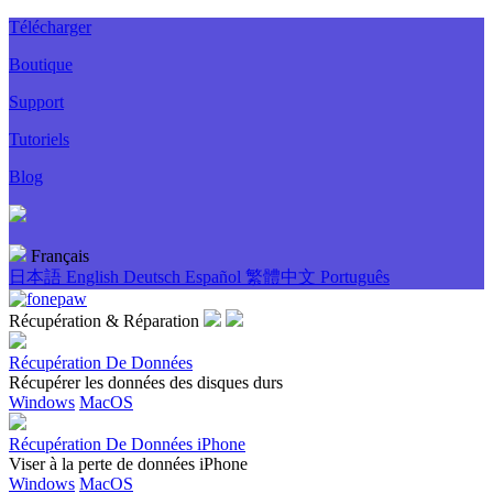
Télécharger
Boutique
Support
Tutoriels
Blog
Français
日本語
English
Deutsch
Español
繁體中文
Português
Récupération & Réparation
Récupération De Données
Récupérer les données des disques durs
Windows
MacOS
Récupération De Données iPhone
Viser à la perte de données iPhone
Windows
MacOS